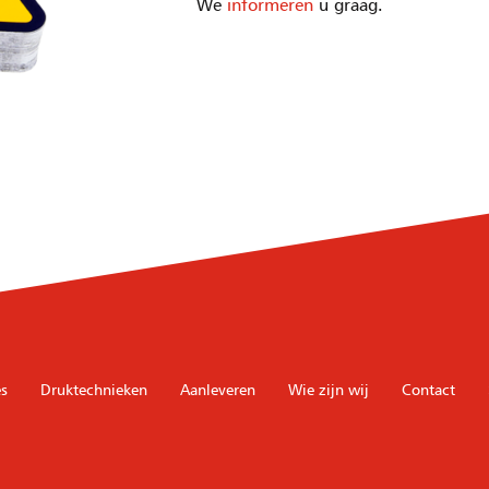
We
informeren
u graag.
s
Druktechnieken
Aanleveren
Wie zijn wij
Contact