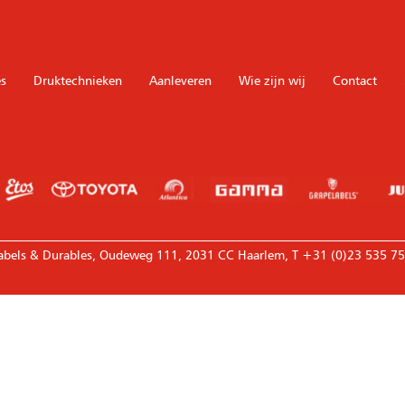
s
Druktechnieken
Aanleveren
Wie zijn wij
Contact
—————————————————————————————————
abels & Durables, Oudeweg 111, 2031 CC Haarlem, T +31 (0)23 535 75