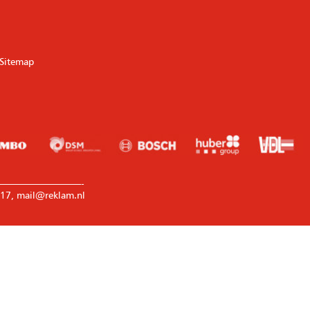
Sitemap
————————-
17, mail@reklam.nl