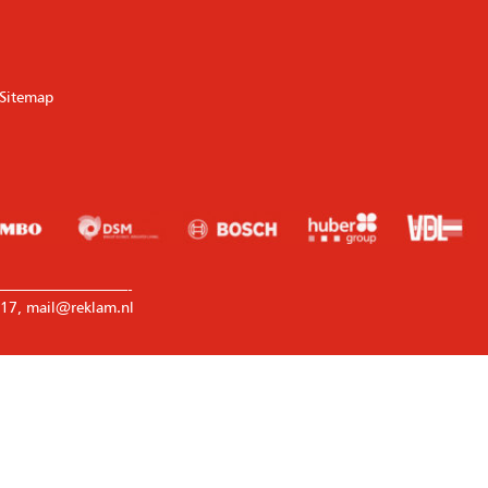
Sitemap
————————-
17, mail@reklam.nl