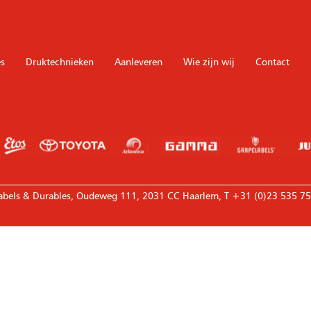
s
Druktechnieken
Aanleveren
Wie zijn wij
Contact
—————————————————————————————————
abels & Durables, Oudeweg 111, 2031 CC Haarlem, T +31 (0)23 535 75