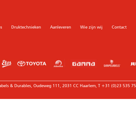
s
Druktechnieken
Aanleveren
Wie zijn wij
Contact
—————————————————————————————————
abels & Durables, Oudeweg 111, 2031 CC Haarlem, T +31 (0)23 535 75