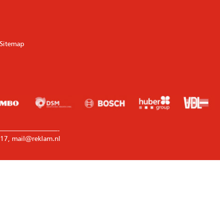
Sitemap
————————-
17, mail@reklam.nl